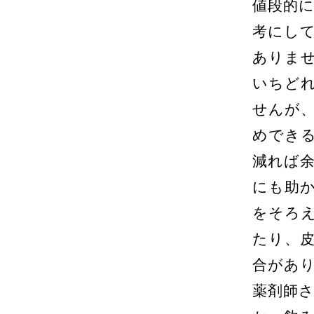
値段的
考にし
ありま
いちど
せんが
めでき
減れば
にも助
をそろ
たり、
合があ
薬剤師