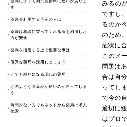
薬局によって調剤技術料に違いがありま
みるの
す
ですし
薬局を利用する予定の人は
るのか
薬局は相談に乗ってくれる所を利用した
のため
方が安全
症状に
薬局を活用する上で重要な事は
このメ
優秀な薬局を活用しましょう
問題は
とても頼りになる現代の薬局
合は自
どのような医薬品が良いのか迷ってしま
ってし
う
で今の
時間がない方でもネットから薬局の求人
適切に
検索
はプロ