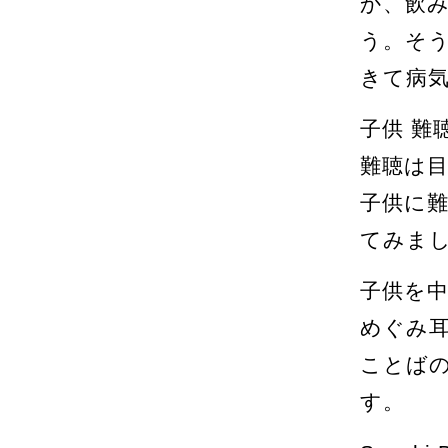
か、飲
う。そ
きて病
子供 難
難聴は
子供に
てみま
子供を
めぐみ
ことば
す。